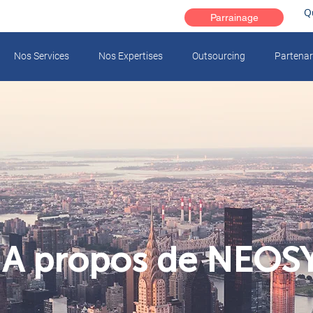
Q
Parrainage
Nos Services
Nos Expertises
Outsourcing
Partenar
A propos de NEOS