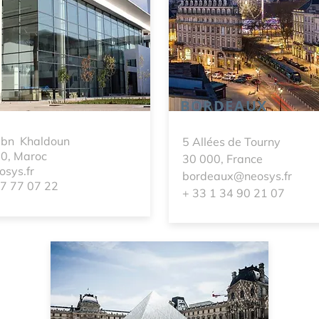
BORDEAUX
Ibn Khaldoun
5 Allées de Tourny
00, Maroc
30 000, France
sys.fr
bordeaux@neosys.fr
7 77 07 22
+ 33 1 34 90 21 07