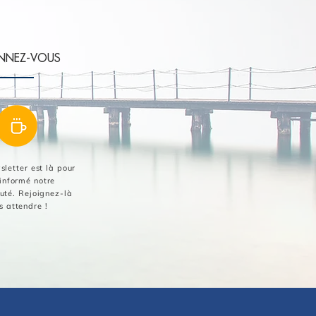
NNEZ-VOUS
letter est là pour
 informé notre
té. Rejoignez-là
s attendre !