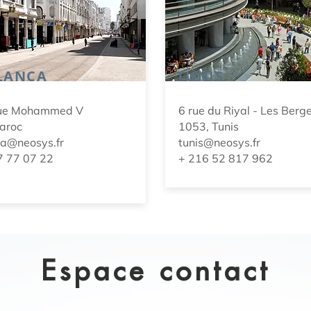
LANCA
TUNIS
ue Mohammed V
6 rue du Riyal - Les Berge
aroc
1053, Tunis
a@neosys.fr
tunis@neosys.fr
7 77 07 22
+ 216 52 817 962
Espace contact