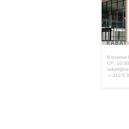
RABAT
6 avenue 
CP : 10 0
rabat@neo
+ 212 5 3