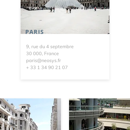
PARIS
9, rue du 4 septembre
30 000, France
paris@neosys.fr
+ 33 1 34 90 21 07