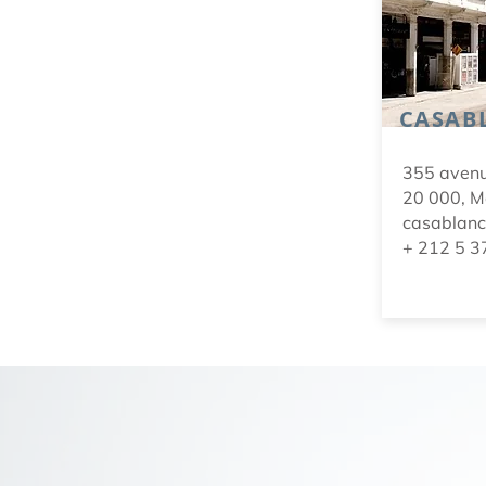
CASAB
355 aven
20 000, M
casablanc
+ 212 5 3