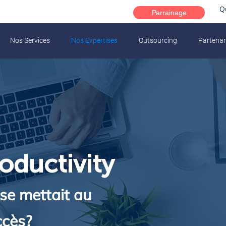
Q
Parrainage
Nos Services
Nos Expertises
Outsourcing
Partenar
oductivity
 se mettait au
ccès?