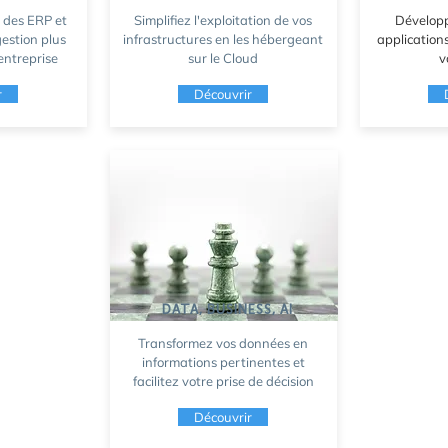
e des ERP et
Simplifiez l'exploitation de vos
Développ
estion plus
infrastructures en les hébergeant
application
 entreprise
sur le Cloud
v
r
Découvrir
DATA, BUSINESS, AI
Transformez vos données en
informations pertinentes et
facilitez votre prise de décision
Découvrir