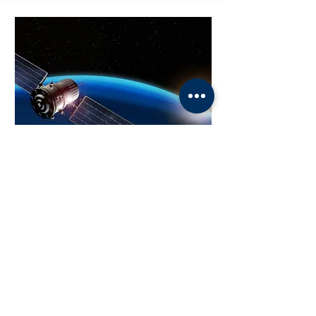
INFRASTRUCTURE
SERVICES
Simplifiez l'exploitation de vos infrastructures
en les hébergeant sur le Cloud
Découvrir