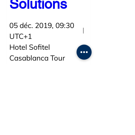
Solutions
05 déc. 2019, 09:30
UTC+1
Hotel Sofitel
Casablanca Tour
Blanche
Collaboratif, Agilité, Cost-killing, 
Time-to-Market, Machine Learning, 
Sécurité ... découvrez comment les 
solutions Cloud de Microsoft vous 
permettent de doper vos 
performances.