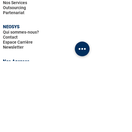
Nos Services
Outsourcing
Partenariat
NEOSYS
Qui sommes-nous?
Contact
Espace Carrière
Newsletter
Nos Agences
Maroc
12 Rue Ibn Al Haytem, Agdal RABAT
Tel : 0537770722
France
5 Allées de Tourny,
BORDEAUX
Tel : 0564311400
Tunisie
Immeuble Sarra, boulevard principal, Les Berges du
Lac, LAC I TUNISIE
Tel : 070246300