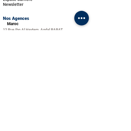
Newsletter
Nos Agences
Maroc
12 Rue Ibn Al Haytem, Agdal RABAT
Tel : 0537770722
France
5 Allées de Tourny,
BORDEAUX
Tel : 0564311400
Tunisie
Immeuble Sarra, boulevard principal, Les Berges du
Lac, LAC I TUNISIE
Tel : 070246300
Suivez-nous
NEOSYS 2025 © - Tous droits réservés