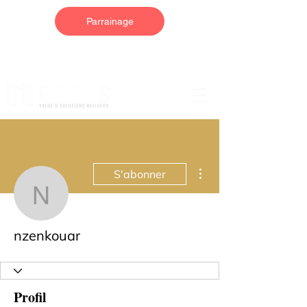
Parrainage
Plus d'actions
S'abonner
nzenkouar
nzenkouar
Profil